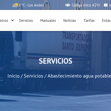
7 °C - Los Andes
Código ético AZVI
i
otros
Servicios
Manuales
Noticias
Tarifas
Enla
 Andes
SERVICIOS
Inicio
/
Servicios
/
Abastecimiento agua potabl