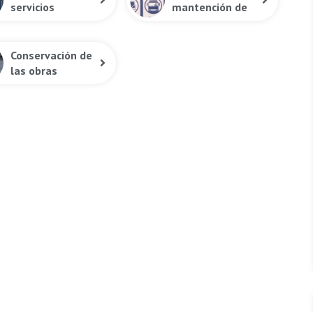
servicios
mantención de
higiénicos
señaletica
Conservación de
las obras