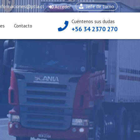
Jefe de turno
nformaciones@ptla.cl
Acceder
Cuéntenos sus dudas
ces
Contacto
+56 34 2370 270
e